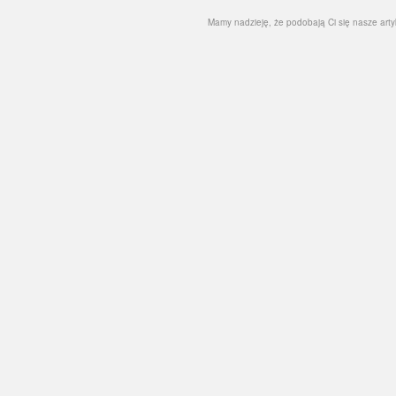
Mamy nadzieję, że podobają Ci się nasze artyku