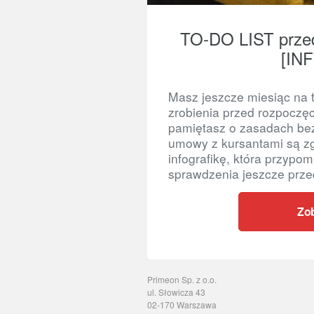
TO-DO LIST prze
[IN
Masz jeszcze miesiąc na 
zrobienia przed rozpocz
pamiętasz o zasadach be
umowy z kursantami są 
infografikę, która przypo
sprawdzenia jeszcze prze
Zob
Primeon Sp. z o.o.
ul. Słowicza 43
02-170 Warszawa