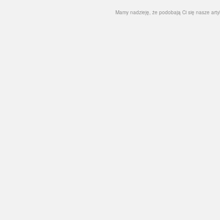
Mamy nadzieję, że podobają Ci się nasze artyku