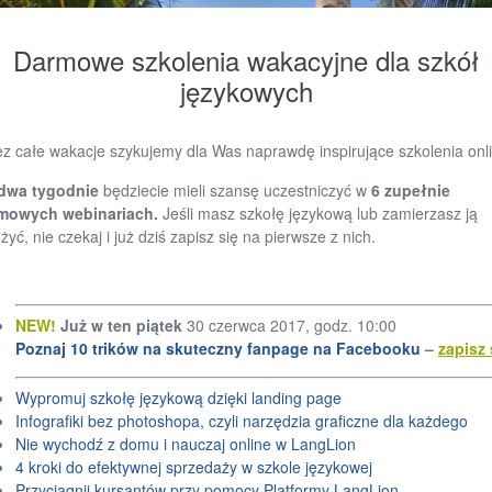
Darmowe szkolenia wakacyjne dla szkół
językowych
ez całe wakacje szykujemy dla Was naprawdę inspirujące szkolenia onl
dwa tygodnie
będziecie mieli szansę uczestniczyć w
6 zupełnie
mowych webinariach.
Jeśli masz szkołę językową lub zamierzasz ją
żyć, nie czekaj i już dziś zapisz się na pierwsze z nich.
NEW!
Już w ten piątek
30 czerwca 2017, godz. 10:00
Poznaj 10 trików na skuteczny fanpage na Facebooku
–
zapisz 
Wypromuj szkołę językową dzięki landing page
Infografiki bez photoshopa, czyli narzędzia graficzne dla każdego
Nie wychodź z domu i nauczaj online w LangLion
4 kroki do efektywnej sprzedaży w szkole językowej
Przyciągnij kursantów przy pomocy Platformy LangLion