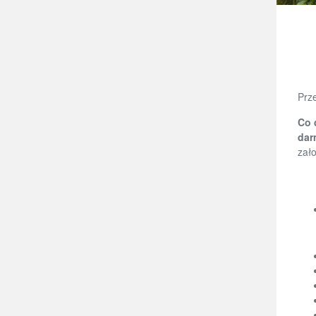
Prz
Co 
dar
zało