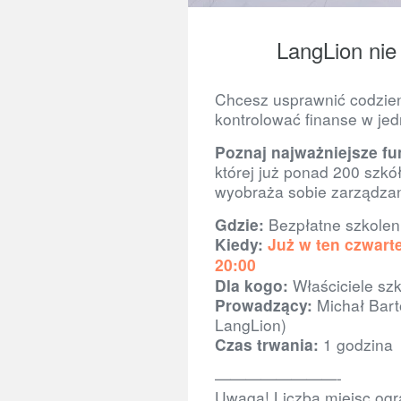
LangLion nie 
Chcesz usprawnić codzien
kontrolować finanse w je
Poznaj najważniejsze fu
której już ponad 200 szkó
wyobraża sobie zarządzan
Gdzie:
Bezpłatne szkoleni
Kiedy:
Już w ten czwarte
20:00
Dla kogo:
Właściciele s
z
Prowadzący:
Michał Barto
LangLion)
Czas trwania:
1 godzina
————————-
Uwaga! Liczba miejsc ogr