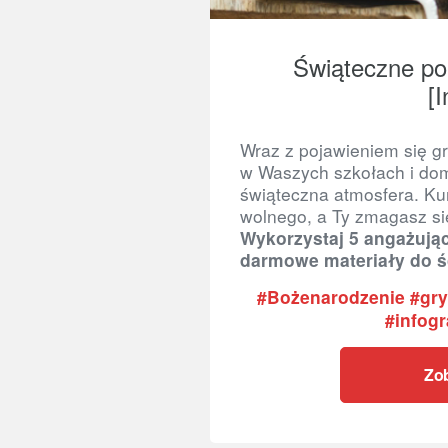
Świąteczne po
[I
Wraz z pojawieniem się gr
w Waszych szkołach i dom
świąteczna atmosfera. Ku
wolnego, a Ty zmagasz si
Wykorzystaj 5 angażują
darmowe materiały do ś
#Bożenarodzenie #gry
#infog
Zob