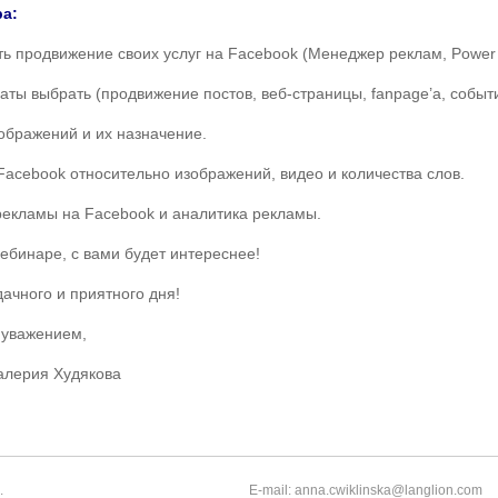
а:
ать продвижение своих услуг на Facebook (Менеджер реклам, Power E
аты выбрать (продвижение постов, веб-страницы, fanpage’a, событи
ображений и их назначение.
Facebook относительно изображений, видео и количества слов.
рекламы на Facebook и аналитика рекламы.
ебинаре, с вами будет интереснее!
дачного и приятного дня!
 уважением,
алерия Худякова
.
E-mail: anna.cwiklinska@langlion.com