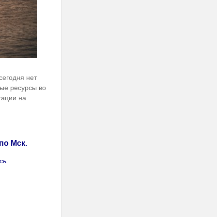
сегодня нет
ные ресурсы во
тации на
по Мск.
сь.