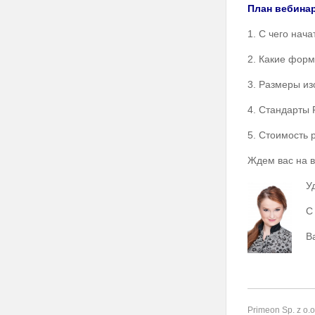
План вебинар
1. С чего нач
2. Какие форм
3. Размеры из
4. Стандарты 
5. Стоимость 
Ждем вас на в
У
С
В
Primeon Sp. z o.o