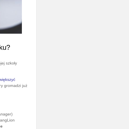
ku?
jej szkoły
zwiększyć
óry gromadzi już
anager)
 LangLion
ne