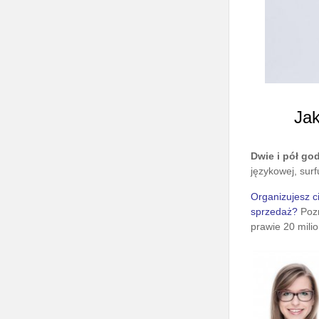
Ja
Dwie i pół go
językowej, sur
Organizujesz c
sprzedaż?
Poz
prawie 20 mili