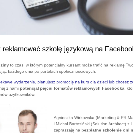
k reklamować szkołę językową na Faceboo
dziny
to czas, w którym potencjalny kursant może trafić na reklamę Two
fując każdego dnia po portalach społecznościowych.
iekawe wydarzenie, planujesz promocję na kurs dla dzieci lub chcesz 
naj z nami
potencjał pięciu formatów reklamowych Facebooka
, kt
onów użytkowników.
Agnieszka Wirkowska (Marketing & PR M
i Michał Bartosiński (Solution Architect) z
zapraszają na
bezp
ł
atne szkolenie onli