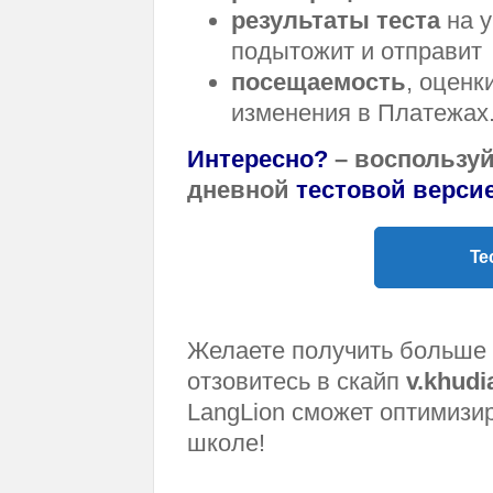
результаты теста
на у
подытожит и отправит
посещаемость
, оценк
изменения в Платежах
Интересно?
– воспользуй
дневной
тестовой верси
Те
Желаете получить больше 
отзовитесь в скайп
v.khud
LangLion сможет оптимизи
школе!