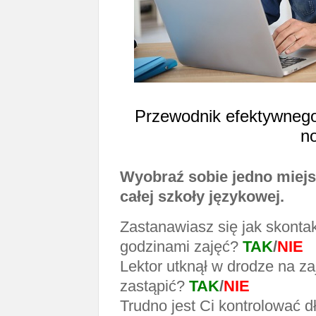
Przewodnik efektywnego
n
Wyobraź sobie jedno miejs
całej szkoły językowej.
Zastanawiasz się jak skonta
godzinami zajęć?
TAK
/
NIE
Lektor utknął w drodze na za
zastąpić?
TAK
/
NIE
Trudno jest Ci kontrolować d