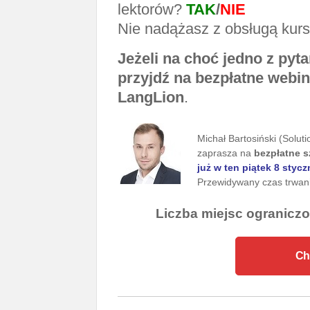
lektorów?
TAK
/
NIE
Nie nadążasz z obsługą ku
Jeżeli na choć jedno z pyt
przyjdź na bezpłatne webin
LangLion
.
Michał Bartosiński (Solut
zaprasza na
bezpłatne s
już
w ten piątek 8 stycz
Przewidywany czas trwani
Liczba miejsc ograniczo
Ch