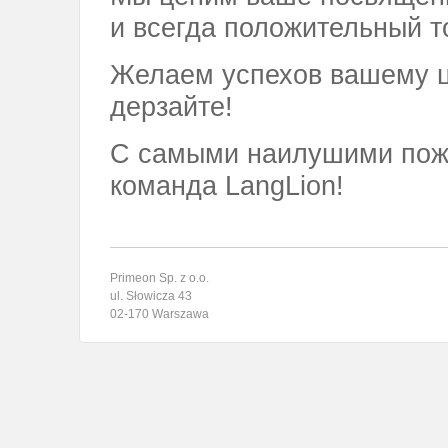
и всегда положительный т
Желаем успехов вашему це
дерзайте!
С самыми наилушими пож
команда LangLion!
Primeon Sp. z o.o.
ul. Słowicza 43
02-170 Warszawa