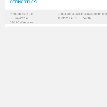
отписаться
Primeon Sp. z o.o.
E-mail: anna.cwiklinska@langlion.co
ul. Słowicza 43
Telefon: + 48 501 874 882
02-170 Warszawa