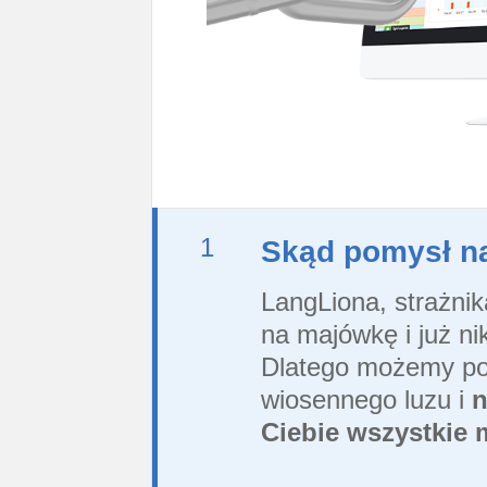
1
Skąd pomysł n
LangLiona, strażni
na majówkę i już ni
Dlatego możemy poz
wiosennego luzu i
n
Ciebie wszystkie 