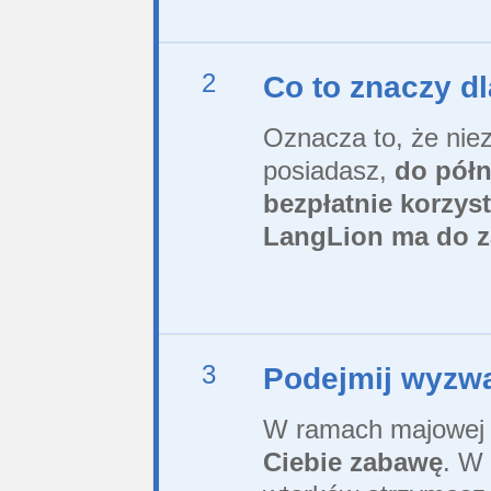
2
Co to znaczy dl
Oznacza to, że niez
posiadasz,
do półn
bezpłatnie korzys
LangLion ma do z
3
Podejmij wyzwa
W ramach majowej 
Ciebie zabawę
. W