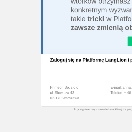
wtorków otrzymasz 
konkretnym wyzwani
takie
tricki
w Platfo
zawsze zmienią ob
Zaloguj się na Platformę LangLion i 
Primeon Sp. z o.o.
E-mail: anna
ul. Słowicza 43
Telefon: + 4
02-170 Warszawa
Aby wypisać się z newslettera kliknij na prz