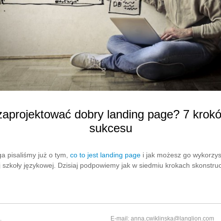
zaprojektować dobry landing page? 7 krok
sukcesu
a pisaliśmy już o tym,
co to jest landing page
i jak możesz go wykorzys
j szkoły językowej. Dzisiaj podpowiemy jak w siedmiu krokach skonstr
.
E-mail: anna.cwiklinska@langlion.com