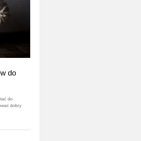
ów do
tać do
uować dobry