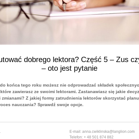
utować dobrego lektora? Część 5 – Zus cz
– oto jest pytanie
 do końca tego roku możesz nie odprowadzać składek społecznyc
które zawierasz ze swoimi lektorami. Zastanawiasz się jakie decy
i zmianami? Z jakiej formy zatrudnienia lektorów skorzystać pla
roces nauczania? Sprawdź swoje opcje.
.
E-mail: anna.cwiklinska@langlion.com
Telefon: + 48 501 874 882