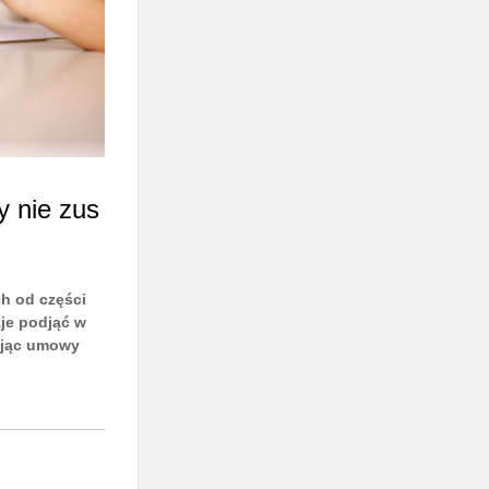
y nie zus
h od części
zje podjąć w
nując umowy