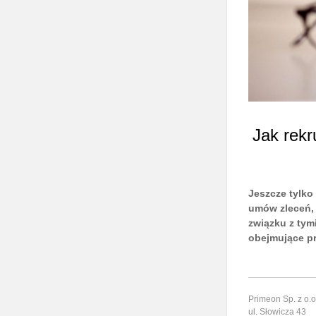
Jak rekr
Jeszcze tylko
umów zleceń, 
związku z tym
obejmujące p
Primeon Sp. z o.o
ul. Słowicza 43