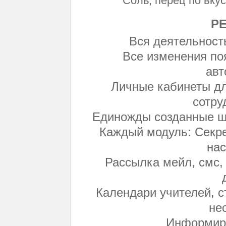
Соль, перец по вкус
РЕ
Вся деятельност
Все изменения по
авт
Личные кабинеты для
сотру
Единожды созданные ш
Каждый модуль: Секре
на
Рассылка мейл, смс,
Календари учителей, с
не
Информир